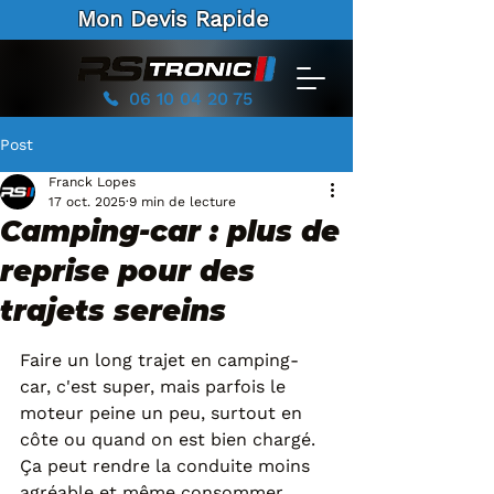
Mon Devis Rapide
06 10 04 20 75
Post
Franck Lopes
17 oct. 2025
9 min de lecture
Camping-car : plus de
reprise pour des
trajets sereins
Faire un long trajet en camping-
car, c'est super, mais parfois le 
moteur peine un peu, surtout en 
côte ou quand on est bien chargé. 
Ça peut rendre la conduite moins 
agréable et même consommer 